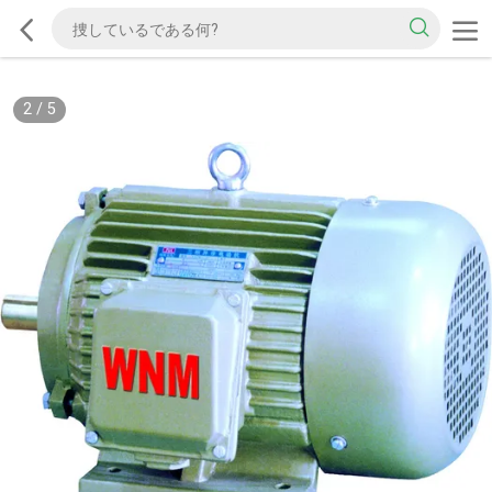
2
/
5