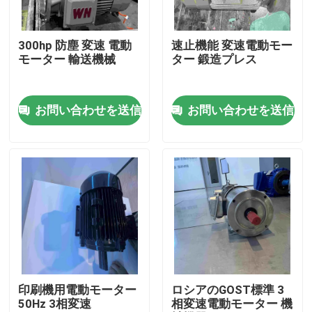
私達について
300hp 防塵 変速 電動
速止機能 変速電動モー
モーター 輸送機械
ター 鍛造プレス
工場旅行
お問い合わせを送信
お問い合わせを送信
品質管理
私達に連絡しなさい
引用を要求しなさい
高性能の電動機
印刷機用電動モーター
ロシアのGOST標準 3
50Hz 3相変速
相変速電動モーター 機
単一フェーズの電動機