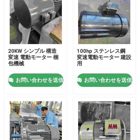
20KW シンプル 構造
100hp ステンレス鋼
変速 電動モーター 梱
変速電動モーター 建設
包機械
用
お問い合わせを送信
お問い合わせを送信
家
製品
ビデオ