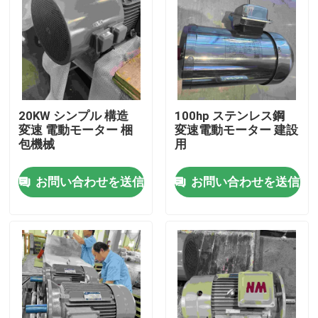
20KW シンプル 構造
100hp ステンレス鋼
変速 電動モーター 梱
変速電動モーター 建設
包機械
用
お問い合わせを送信
お問い合わせを送信
家
製品
ビデオ