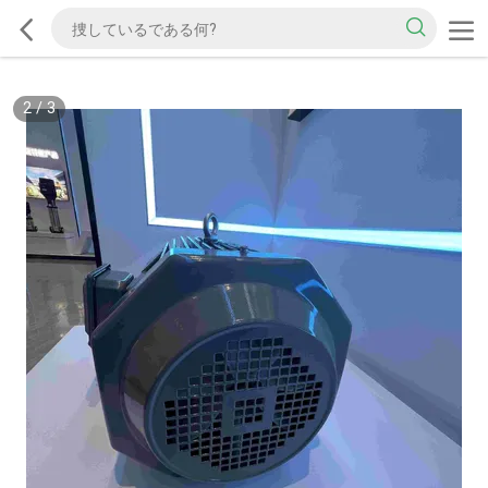
2
/
3