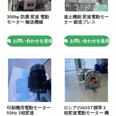
私達について
300hp 防塵 変速 電動
速止機能 変速電動モー
モーター 輸送機械
ター 鍛造プレス
工場旅行
お問い合わせを送信
お問い合わせを送信
品質管理
私達に連絡しなさい
引用を要求しなさい
高性能の電動機
印刷機用電動モーター
ロシアのGOST標準 3
50Hz 3相変速
相変速電動モーター 機
単一フェーズの電動機