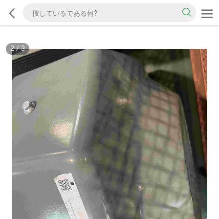
2
/
3