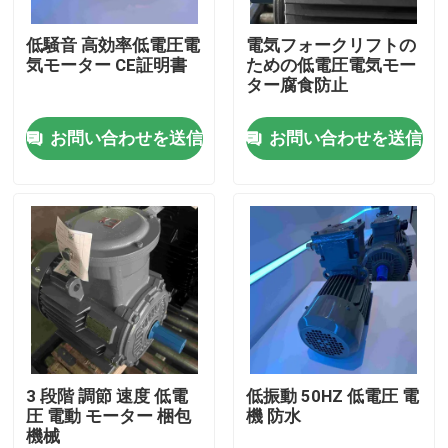
低騒音 高効率低電圧電
電気フォークリフトの
製品
気モーター CE証明書
ための低電圧電気モー
ター腐食防止
ビデオ
お問い合わせを送信
お問い合わせを送信
高性能の電動機
単一フェーズの電動機
三相電動機
低電圧の電動機
3 段階 調節 速度 低電
低振動 50HZ 低電圧 電
圧 電動 モーター 梱包
機 防水
機械
中型の電圧誘導電動機