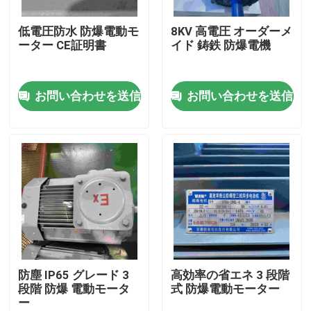
低電圧防水 防爆電動モ
8KV 高電圧 オーダーメ
私達について
ーター CE証明書
イド 鋳鉄 防爆電機
工場旅行
お問い合わせを送信
お問い合わせを送信
品質管理
私達に連絡しなさい
引用を要求しなさい
高性能の電動機
防塵 IP65 グレード 3
高効率の省エネ 3 段階
段階 防爆 電動モータ
式 防爆電動モーター
ー
単一フェーズの電動機