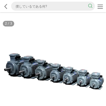
2
/
3