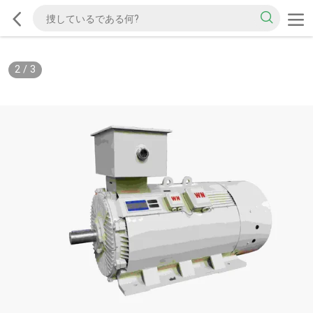
2
/
3