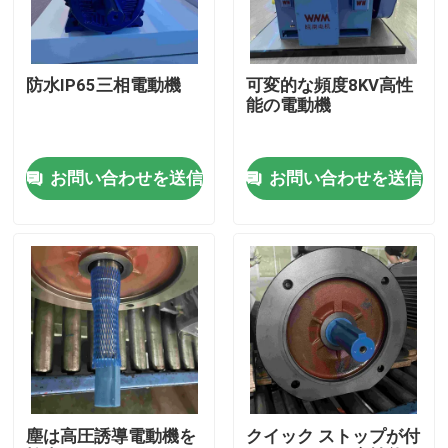
製品
防水IP65三相電動機
可変的な頻度8KV高性
能の電動機
ビデオ
お問い合わせを送信
お問い合わせを送信
高性能の電動機
単一フェーズの電動機
三相電動機
低電圧の電動機
塵は高圧誘導電動機を
クイック ストップが付
中型の電圧誘導電動機