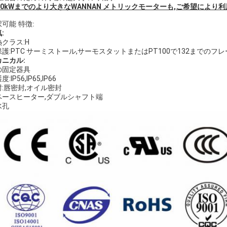
000kWまでのより大きなWANNAN メトリックモーターも,ご希望により利
可能 特徴:
:
クラス:H
護:PTC サーミストール,サーモスタットまたはPT100で132までのフ
カニカル:
の固定器具
:IP56,IP65,IP66
封:唇密封,オイル密封
ペースヒーター,ダブルシャフト端
水孔