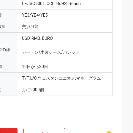
CE, ISO9001, CCC, RoHS, Reach
号
YE3/YE4/YE5
数量
交渉可能
USD, RMB, EURO
ジの詳
カートン/木製ケース/パレット
間
10日から30日
T/T,L/C,ウェスタンユニオン,マネーグラム
力
月に2000個