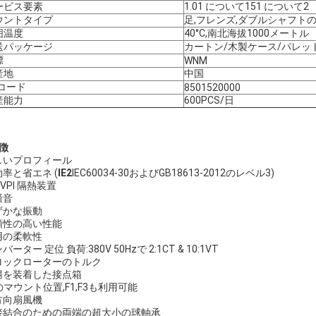
ービス要素
1.01 について151 について2
ウントタイプ
足,フレンズ,ダブルシャフト
囲温度
40°C,南北海拔1000メートル
送パッケージ
カートン/木製ケース/パレッ
標
WNM
産地
中国
Sコード
8501520000
産能力
600PCS/日
徴
しいプロフィール
率と省エネ (
IE2
IEC60034-30およびGB18613-2012のレベル3)
 VPI 隔熱装置
騒音
ずかな振動
頼性の高い性能
用の柔軟性
バーター 定位 負荷:380V 50Hzで 2:1CT & 10:1VT
ロックローターのトルク
腸を装着した接点箱
のマウント位置,F1,F3も利用可能
方向扇風機
接結合のための両端の超大小の球軸承