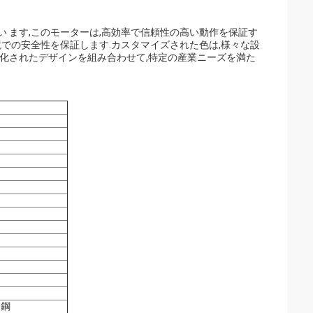
れ て い ます,このモーターは,高効率で信頼性の高い動作を保証す
境での安全性を保証します.カスタマイズされた色は,様々な設
別化されたデザインを組み合わせて,特定の産業ニーズを満た
ス鋼