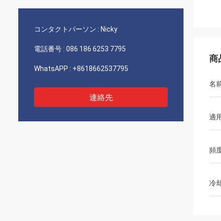
コンタクトパーソン :
Nicky
電話番号 :
086 186 6253 7795
商
WhatsAPP :
+8618662537795
名
連絡先
適
頻
冷