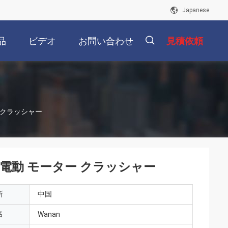
Japanese
品
ビデオ
お問い合わせ
見積依頼
描
 クラッシャー
述
 電動 モーター クラッシャー
所
中国
名
Wanan