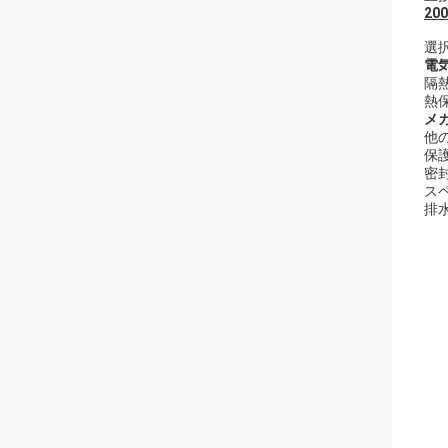
2
選択
電気
隔熱
熱保
メ
他
保護度
密
ス
排