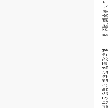
サ
マ
周
輸
商
原
H
生
3特
美
高効
F級
低
わ
信
適
イン
高
結
F2
二
直