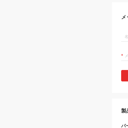
メ
製
パ