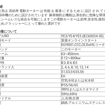
述
 防止 高効率 電動モーター は 性能 を 最適 に する ため に 設計 さ 
,粉砕機のために設計されています. 爆発物防止機能は,潜在的に危険な環
にシームレスな統合を可能にしますこの電動モーターは,効率,安全性,個
ため,クラッシャーにとって優れた選択です.
仕様
について
デルNO
YE3/YE4/YE5 (IEC60034-30)
動モード
直接オンラインスタート
証
ISO9001,CCC,CE,RoHS,リーチ
ランド
このモーター
レーム
63~450mm
産量
0.12〜800kw
率性
IE3, IE4, IE5
ーランド人
2, 4, 6, 8, 10, 12, 14
務
S1,S3,S4,S5,S6
熱装置
F,H
却
空気冷却または水冷却
護度
IP55/56/65
圧
380V,またはカスタマイズ
度
50Hz,60Hz
ーミナル
上,右側,左側
宅
鋳鉄,アルミニウム,ステンレ