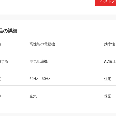
ベストプ
品の詳細
前
高性能の電動機
効率性
用する
空気圧縮機
AC電圧
度
60Hz、50Hz
住宅
却
空気
保証