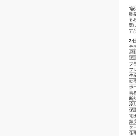
1記
爆発
る
定
す
2.
モ
起
認
ブ
フ
生
効
ポ
義
断
冷
保
電
頻
タ
住