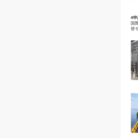
4
国
替