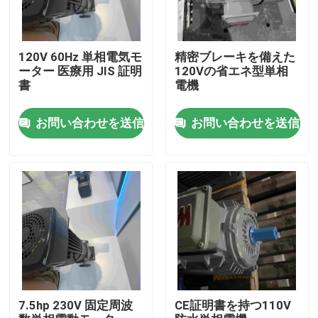
120V 60Hz 単相電気モ
精密ブレーキを備えた
ーター 医療用 JIS 証明
120Vの省エネ型単相
書
電機
お問い合わせを送信
お問い合わせを送信
家
製品
7.5hp 230V 固定周波
CE証明書を持つ110V
ビデオ