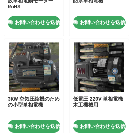
数単相電動モーター
防水単相電機
RoHS
私達について
お問い合わせを送信
お問い合わせを送信
工場旅行
品質管理
私達に連絡しなさい
引用を要求しなさい
3KW 空気圧縮機のため
低電圧 220V 単相電機
の小型単相電機
木工機械用
高性能の電動機
お問い合わせを送信
お問い合わせを送信
単一フェーズの電動機