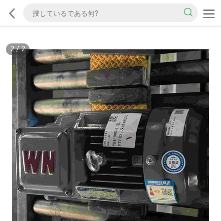
2
/
2