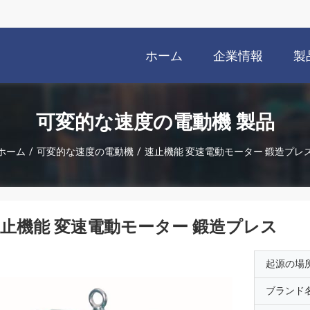
ホーム
企業情報
製
可変的な速度の電動機 製品
ホーム
/
可変的な速度の電動機
/
速止機能 変速電動モーター 鍛造プレ
止機能 変速電動モーター 鍛造プレス
起源の場
ブランド