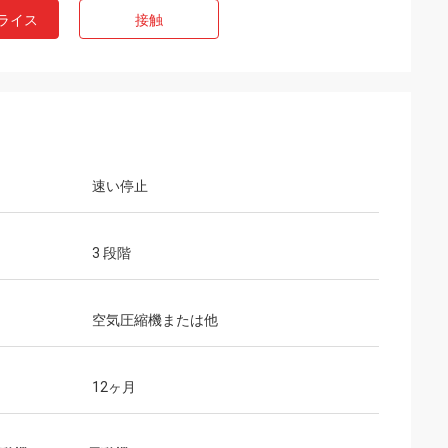
ライス
接触
速い停止
3 段階
空気圧縮機または他
12ヶ月