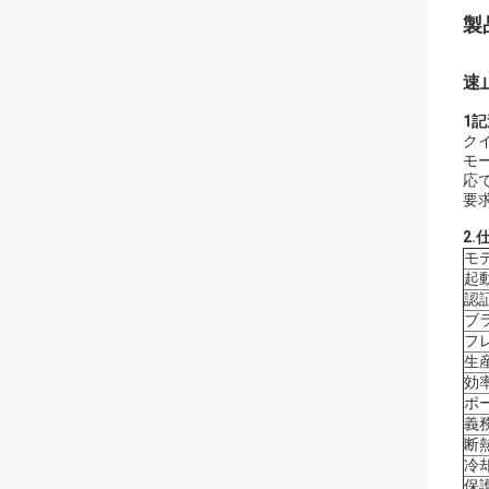
製
速
1記
ク
モ
応
要
2.
モ
起
認
ブ
フ
生
効
ポ
義
断
冷
保