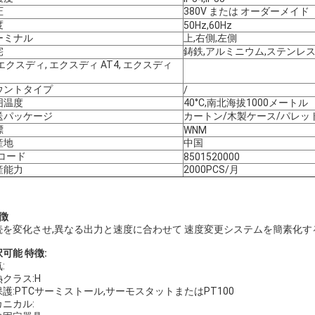
圧
380V または オーダーメイド
度
50Hz,60Hz
ーミナル
上,右側,左側
宅
鋳鉄,アルミニウム,ステンレ
エクスディ, エクスディ AT4, エクスディ
ウントタイプ
/
囲温度
40°C,南北海拔1000メートル
送パッケージ
カートン/木製ケース/パレッ
標
WNM
産地
中国
Sコード
8501520000
産能力
2000PCS/月
徴
続を変化させ,異なる出力と速度に合わせて 速度変更システムを簡素化する
可能 特徴:
:
クラス:H
護:PTCサーミストール,サーモスタットまたはPT100
カニカル: