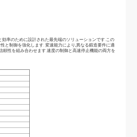
と効率のために設計された最先端のソリューションです.この
全性と制御を強化します. 変速能力により,異なる鍛造要件に適
信頼性を組み合わせます.速度の制御と高速停止機能の両方を