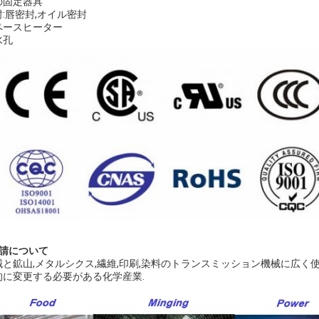
の固定器具
封:唇密封,オイル密封
ペースヒーター
水孔
申請について
械と鉱山,メタルシクス,繊維,印刷,染料のトランスミッション機械に広
的に変更する必要がある化学産業.