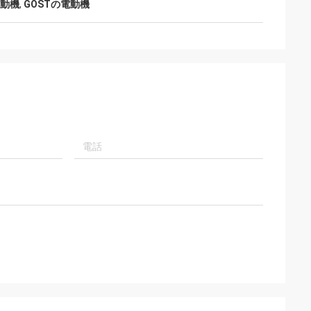
動機
,
GOSTの電動機