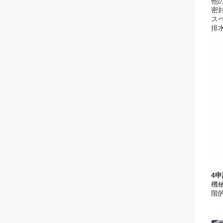
他
密
ス
排
4
機
階