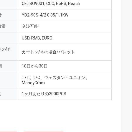
CE, ISO9001, CCC, RoHS, Reach
号
YD2-90S-4/2 0.85/1.1KW
数量
交渉可能
USD, RMB, EURO
ジの詳
カートン/木の場合/パレット
間
10日から30日
T/T、L/C、ウェスタン・ユニオン、
MoneyGram
力
1ヶ月あたりの2000PCS