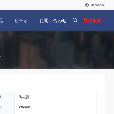
Japanese
品
ビデオ
お問い合わせ
見積依頼
描
ス
述
所
陶磁器
名
Wanan