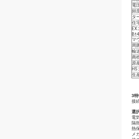
電
頻
タ
住
EX
Bt4
マ
周
輸
商
原
H
生
3特
接
選択
電気
隔熱
熱保
メ