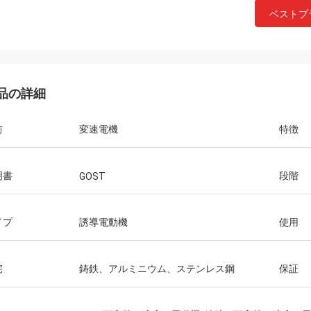
ベストプ
品の詳細
前
変速電機
特徴
明書
段階
GOST
イプ
誘導電動機
使用
宅
鋳鉄、アルミニウム、ステンレス鋼
保証