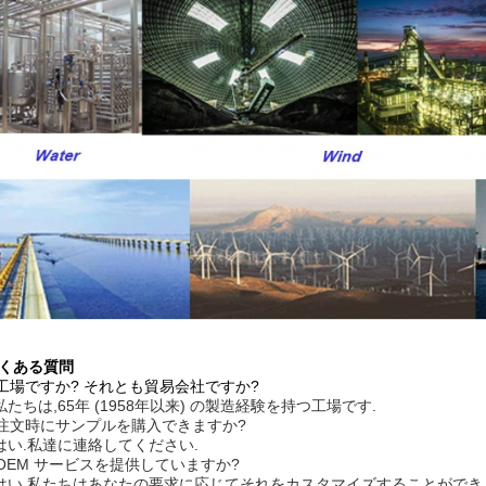
よくある質問
 工場ですか? それとも貿易会社ですか?
 私たちは,65年 (1958年以来) の製造経験を持つ工場です.
: 注文時にサンプルを購入できますか?
 はい.私達に連絡してください.
 OEM サービスを提供していますか?
: はい,私たちはあなたの要求に応じてそれをカスタマイズすることができ