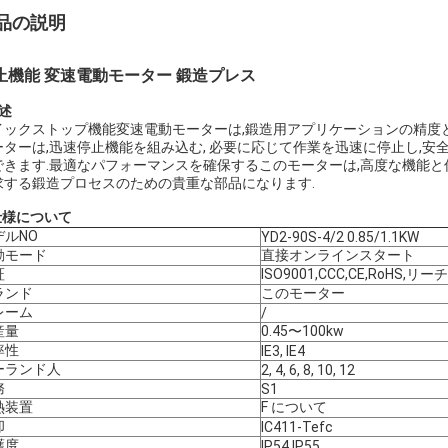
品の説明
止機能 変速電動モーター 鍛造プレス
述
イックストップ機能変速電動モーターは,鍛造用アプリケーションの精度
ーターは,迅速停止機能を組み込む, 必要に応じて作業を迅速に停止し,安
できます.最適なパフォーマンスを確保するこのモーターは,高度な機能と
求する鍛造プロセスのための貴重な部品になります.
仕様
について
デルNO
YD2-90S-4/2 0.85/1.1KW
動モード
直接オンラインスタート
証
ISO9001,CCC,CE,RoHS,リーチ
ランド
このモーター
レーム
/
産量
0.45〜100kw
率性
IE3, IE4
ーランド人
2, 4, 6, 8, 10, 12
務
S1
熱装置
F について
却
IC411-Tefc
護度
IP54,IP55