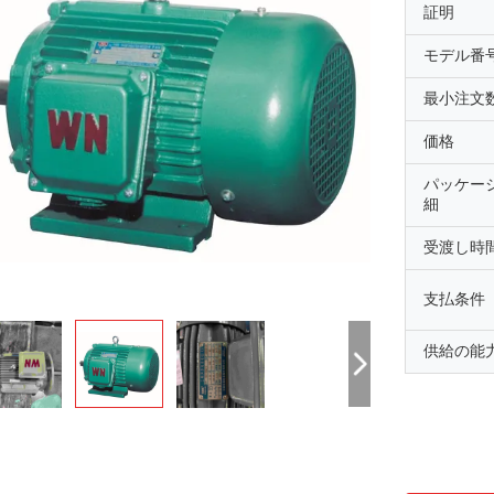
証明
モデル番
最小注文
価格
パッケー
細
受渡し時
支払条件
供給の能