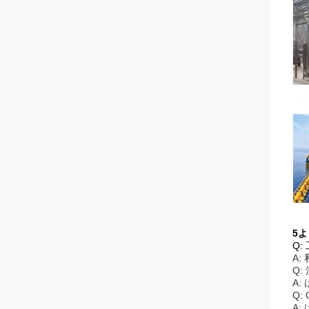
5
Q:
A:
Q
A:
Q:
A