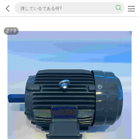
2
/
3