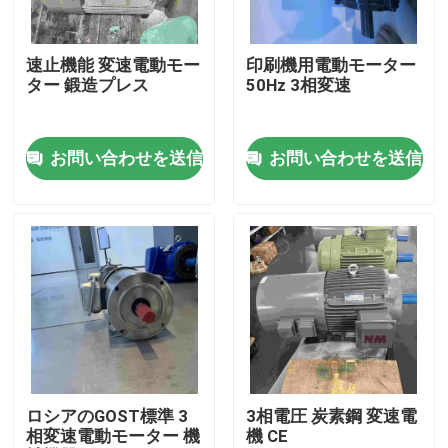
私達について
速止機能 変速電動モー
印刷機用電動モーター
ター 鍛造プレス
50Hz 3相変速
工場旅行
お問い合わせを送信
お問い合わせを送信
品質管理
私達に連絡しなさい
引用を要求しなさい
高性能の電動機
ロシアのGOST標準 3
3相電圧 炭素鋼 変速電
相変速電動モーター 機
機 CE
単一フェーズの電動機